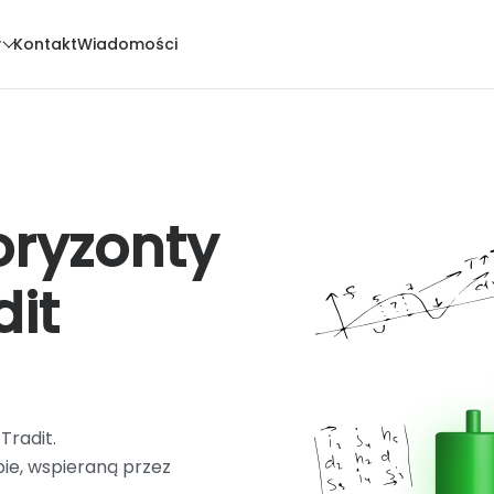
y
Kontakt
Wiadomości
oryzonty
dit
Tradit.
bie, wspieraną przez