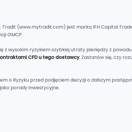
u: Tradit (www.mytradit.com) jest marką IFH Capital Trad
ncji GMCP.
ię z wysokim ryzykiem szybkiej utraty pieniędzy z powodu
kontraktami CFD u tego dostawcy
. Zastanów się, czy roz
iem o Ryzyku przed podjęciem decyzji o dalszym postępo
jako porady inwestycyjne.