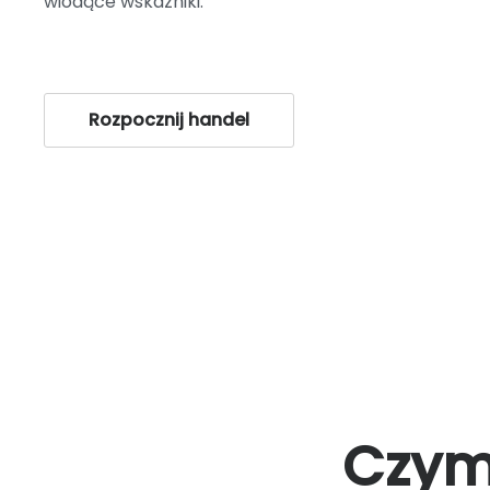
wiodące wskaźniki.
Rozpocznij handel
Czym