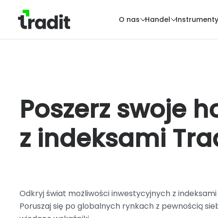
O nas
Handel
Instrument
Poszerz swoje h
z indeksami Tra
Odkryj świat możliwości inwestycyjnych z indeksami 
Poruszaj się po globalnych rynkach z pewnością sie